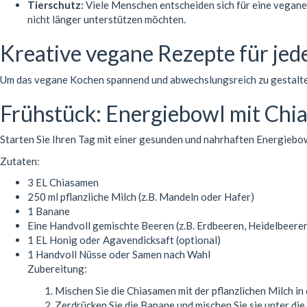
Tierschutz:
Viele Menschen entscheiden sich für eine vegane 
nicht länger unterstützen möchten.
Kreative vegane Rezepte für jed
Um das vegane Kochen spannend und abwechslungsreich zu gestalten,
Frühstück: Energiebowl mit Chi
Starten Sie Ihren Tag mit einer gesunden und nahrhaften Energiebow
Zutaten:
3 EL Chiasamen
250 ml pflanzliche Milch (z.B. Mandeln oder Hafer)
1 Banane
Eine Handvoll gemischte Beeren (z.B. Erdbeeren, Heidelbeere
1 EL Honig oder Agavendicksaft (optional)
1 Handvoll Nüsse oder Samen nach Wahl
Zubereitung:
Mischen Sie die Chiasamen mit der pflanzlichen Milch in
Zerdrücken Sie die Banane und mischen Sie sie unter di