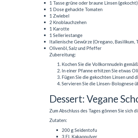
1 Tasse grüne oder braune Linsen (gekocht)
1 Dose gehackte Tomaten
1 Zwiebel
2 Knoblauchzehen
1 Karotte
1 Selleriestange
Italienische Gewürze (Oregano, Basilikum,
Olivenöl, Salz und Pfeffer
Zubereitung:
Kochen Sie die Vollkornnudeln gemäß
In einer Pfanne erhitzen Sie etwas Oli
Fügen Sie die gekochten Linsen und di
Servieren Sie die Linsen-Bolognese ü
Dessert: Vegane Sc
Zum Abschluss des Tages gönnen Sie sich di
Zutaten:
200 g Seidentofu
3 EL Kakaopulver