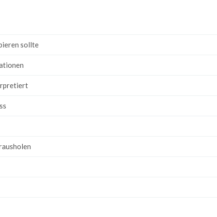
bieren sollte
tationen
rpretiert
ss
erausholen