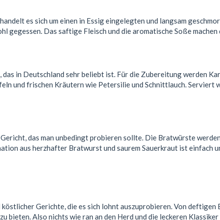
 handelt es sich um einen in Essig eingelegten und langsam geschmort
hl gegessen. Das saftige Fleisch und die aromatische Soße machen d
t, das in Deutschland sehr beliebt ist. Für die Zubereitung werden 
eln und frischen Kräutern wie Petersilie und Schnittlauch. Serviert w
 Gericht, das man unbedingt probieren sollte. Die Bratwürste werden
ation aus herzhafter Bratwurst und saurem Sauerkraut ist einfach u
 köstlicher Gerichte, die es sich lohnt auszuprobieren. Von deftigen
u bieten. Also nichts wie ran an den Herd und die leckeren Klassike